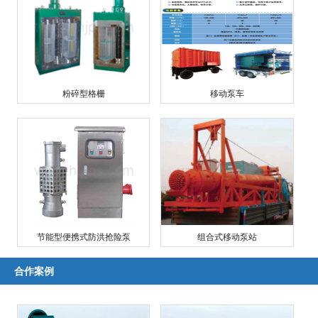
粉碎型格栅
移动泵车
节能型便携式防洪抢险泵
组合式移动泵站
合作案例