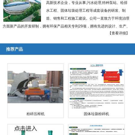
高新技术企业，专业从事,污水处理,特种泵站、给排
水工程、固体垃圾处理工程等成套设备的研发、制
造、销售和工程施工建设。公司一直致力于环境治理
方面新产品的开发研制，拥有环保产品相关专利29项，拥有先进的设计、生产、
【查看详细】
加工和检测手段，建有各类产品检测中心及泰州市环境技术研究中心。
本公司实施以优越的创新型设备引领工程施工，以现代化工程施工推动高科
推荐产品
技装备开发研制的递进式经营理念，大力推进特种泵站设备、给排水工程设备、
固体垃圾处理工程和农村秸杆粉碎工程等四大支柱产业的联动开发和滚动发展。
国内率先研制出粉碎型格栅、模块式浮坞泵船、固体垃圾粉碎机、低速剪切式秸
杆粉碎机、城市生活垃圾无氧热解系列化成套装备，并相继通过了科技成果鉴
定，多次获得省市级科技进步奖。
公司座落于贵州省贵阳市贵安新区马场镇数字文化产业园。长期以来，以诚
信的经营理念，雄厚的技术力量，先进的工艺设施，丰富的施工经验取信于国内
外广大用户及建设施工单位，多次获国家及地区党政部门嘉奖。 ...
【查看详细】
粉碎压榨机
固体垃圾粉碎机