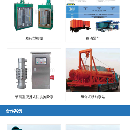
粉碎型格栅
移动泵车
节能型便携式防洪抢险泵
组合式移动泵站
合作案例