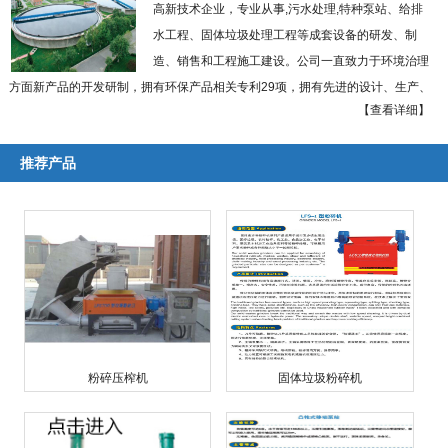
高新技术企业，专业从事,污水处理,特种泵站、给排
水工程、固体垃圾处理工程等成套设备的研发、制
造、销售和工程施工建设。公司一直致力于环境治理
方面新产品的开发研制，拥有环保产品相关专利29项，拥有先进的设计、生产、
【查看详细】
加工和检测手段，建有各类产品检测中心及泰州市环境技术研究中心。
本公司实施以优越的创新型设备引领工程施工，以现代化工程施工推动高科
推荐产品
技装备开发研制的递进式经营理念，大力推进特种泵站设备、给排水工程设备、
固体垃圾处理工程和农村秸杆粉碎工程等四大支柱产业的联动开发和滚动发展。
国内率先研制出粉碎型格栅、模块式浮坞泵船、固体垃圾粉碎机、低速剪切式秸
杆粉碎机、城市生活垃圾无氧热解系列化成套装备，并相继通过了科技成果鉴
定，多次获得省市级科技进步奖。
公司座落于贵州省贵阳市贵安新区马场镇数字文化产业园。长期以来，以诚
信的经营理念，雄厚的技术力量，先进的工艺设施，丰富的施工经验取信于国内
外广大用户及建设施工单位，多次获国家及地区党政部门嘉奖。 ...
【查看详细】
粉碎压榨机
固体垃圾粉碎机