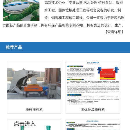
高新技术企业，专业从事,污水处理,特种泵站、给排
水工程、固体垃圾处理工程等成套设备的研发、制
造、销售和工程施工建设。公司一直致力于环境治理
方面新产品的开发研制，拥有环保产品相关专利29项，拥有先进的设计、生产、
【查看详细】
加工和检测手段，建有各类产品检测中心及泰州市环境技术研究中心。
本公司实施以优越的创新型设备引领工程施工，以现代化工程施工推动高科
推荐产品
技装备开发研制的递进式经营理念，大力推进特种泵站设备、给排水工程设备、
固体垃圾处理工程和农村秸杆粉碎工程等四大支柱产业的联动开发和滚动发展。
国内率先研制出粉碎型格栅、模块式浮坞泵船、固体垃圾粉碎机、低速剪切式秸
杆粉碎机、城市生活垃圾无氧热解系列化成套装备，并相继通过了科技成果鉴
定，多次获得省市级科技进步奖。
公司座落于贵州省贵阳市贵安新区马场镇数字文化产业园。长期以来，以诚
信的经营理念，雄厚的技术力量，先进的工艺设施，丰富的施工经验取信于国内
外广大用户及建设施工单位，多次获国家及地区党政部门嘉奖。 ...
【查看详细】
粉碎压榨机
固体垃圾粉碎机