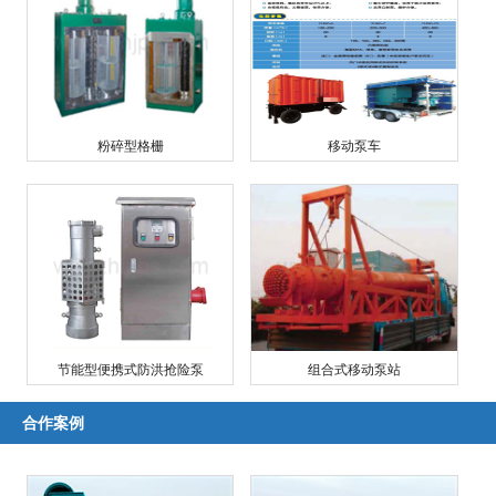
粉碎型格栅
移动泵车
节能型便携式防洪抢险泵
组合式移动泵站
合作案例