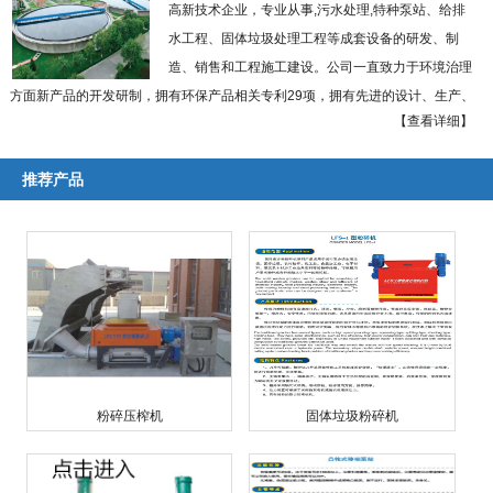
高新技术企业，专业从事,污水处理,特种泵站、给排
水工程、固体垃圾处理工程等成套设备的研发、制
造、销售和工程施工建设。公司一直致力于环境治理
方面新产品的开发研制，拥有环保产品相关专利29项，拥有先进的设计、生产、
【查看详细】
加工和检测手段，建有各类产品检测中心及泰州市环境技术研究中心。
本公司实施以优越的创新型设备引领工程施工，以现代化工程施工推动高科
推荐产品
技装备开发研制的递进式经营理念，大力推进特种泵站设备、给排水工程设备、
固体垃圾处理工程和农村秸杆粉碎工程等四大支柱产业的联动开发和滚动发展。
国内率先研制出粉碎型格栅、模块式浮坞泵船、固体垃圾粉碎机、低速剪切式秸
杆粉碎机、城市生活垃圾无氧热解系列化成套装备，并相继通过了科技成果鉴
定，多次获得省市级科技进步奖。
公司座落于贵州省贵阳市贵安新区马场镇数字文化产业园。长期以来，以诚
信的经营理念，雄厚的技术力量，先进的工艺设施，丰富的施工经验取信于国内
外广大用户及建设施工单位，多次获国家及地区党政部门嘉奖。 ...
【查看详细】
粉碎压榨机
固体垃圾粉碎机