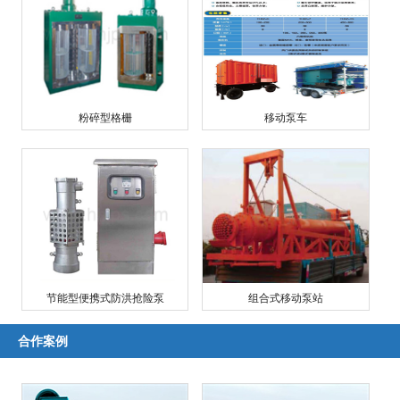
粉碎型格栅
移动泵车
节能型便携式防洪抢险泵
组合式移动泵站
合作案例