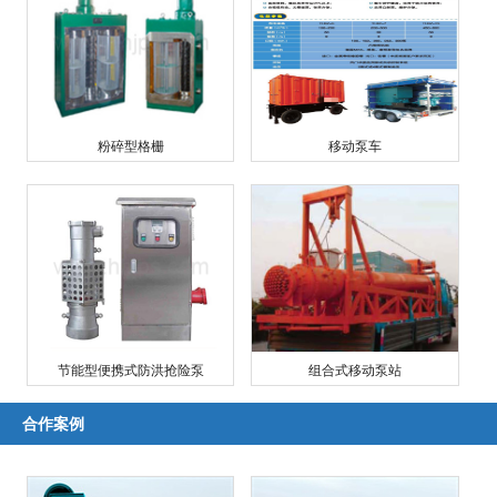
粉碎型格栅
移动泵车
节能型便携式防洪抢险泵
组合式移动泵站
合作案例