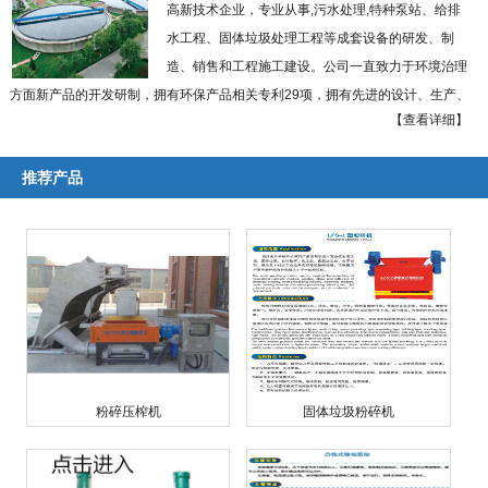
高新技术企业，专业从事,污水处理,特种泵站、给排
水工程、固体垃圾处理工程等成套设备的研发、制
造、销售和工程施工建设。公司一直致力于环境治理
方面新产品的开发研制，拥有环保产品相关专利29项，拥有先进的设计、生产、
【查看详细】
加工和检测手段，建有各类产品检测中心及泰州市环境技术研究中心。
本公司实施以优越的创新型设备引领工程施工，以现代化工程施工推动高科
推荐产品
技装备开发研制的递进式经营理念，大力推进特种泵站设备、给排水工程设备、
固体垃圾处理工程和农村秸杆粉碎工程等四大支柱产业的联动开发和滚动发展。
国内率先研制出粉碎型格栅、模块式浮坞泵船、固体垃圾粉碎机、低速剪切式秸
杆粉碎机、城市生活垃圾无氧热解系列化成套装备，并相继通过了科技成果鉴
定，多次获得省市级科技进步奖。
公司座落于贵州省贵阳市贵安新区马场镇数字文化产业园。长期以来，以诚
信的经营理念，雄厚的技术力量，先进的工艺设施，丰富的施工经验取信于国内
外广大用户及建设施工单位，多次获国家及地区党政部门嘉奖。 ...
【查看详细】
粉碎压榨机
固体垃圾粉碎机