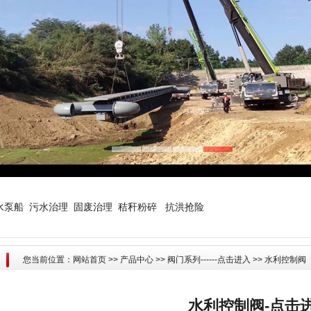
水泵船 污水治理 固废治理 秸秆粉碎 抗洪抢险
您当前位置：
网站首页
>>
产品中心
>>
阀门系列------点击进入
>>
水利控制阀
水利控制阀-点击