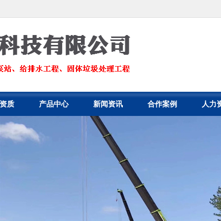
资质
产品中心
新闻资讯
合作案例
人力