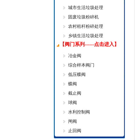
城市生活垃圾处理
固废垃圾粉碎机
农村秸杆粉碎处理
乡镇生活垃圾处理
【阀门系列------点击进入】
冶金阀
综合样本阀门
低压蝶阀
蝶阀
截止阀
球阀
水利控制阀
闸阀
止回阀