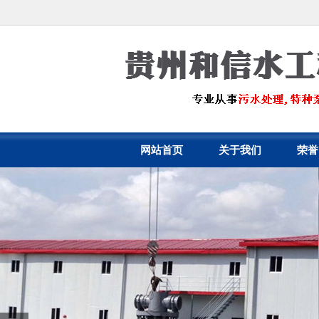
网站首页
关于我们
荣誉